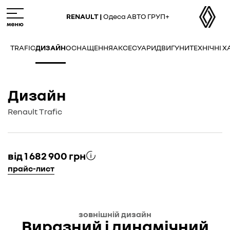
Skip
M
to
e
RENAULT |
Одеса АВТО ГРУП+
main
n
content
u
TRAFIC
ДИЗАЙН
ОСНАЩЕННЯ
АКСЕСУАРИ
ДВИГУНИ
ТЕХНІЧНІ 
Дизайн
Renault Trafic
від 1 682 900 грн
прайс-лист
зовнішній дизайн
Виразний і динамічний