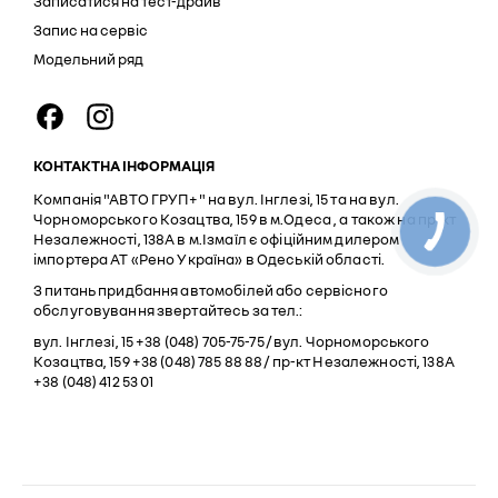
Записатися на тест-драйв
Запис на сервіс
Модельний ряд
КОНТАКТНА ІНФОРМАЦІЯ
Компанія "АВТО ГРУП+" на вул. Інглезі, 15 та на вул.
Чорноморського Козацтва, 159 в м.Одеса , а також на пр-кт
Незалежності, 138А в м.Ізмаїл є офіційним дилером
імпортера АТ «Рено Україна» в Одеській області.
З питань придбання автомобілей або сервісного
обслуговування звертайтесь за тел.:
вул. Інглезі, 15 +38 (048) 705-75-75 / вул. Чорноморського
Козацтва, 159 +38 (048) 785 88 88 / пр-кт Незалежності, 138А
+38 (048) 412 53 01