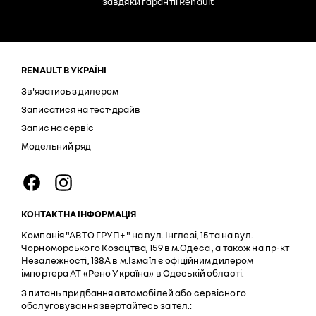
завдяки гарантії Renault
RENAULT В УКРАЇНІ
Зв'язатись з дилером
Записатися на тест-драйв
Запис на сервіс
Модельний ряд
КОНТАКТНА ІНФОРМАЦІЯ
Компанія "АВТО ГРУП+" на вул. Інглезі, 15 та на вул.
Чорноморського Козацтва, 159 в м.Одеса , а також на пр-кт
Незалежності, 138А в м.Ізмаїл є офіційним дилером
імпортера АТ «Рено Україна» в Одеській області.
З питань придбання автомобілей або сервісного
обслуговування звертайтесь за тел.: