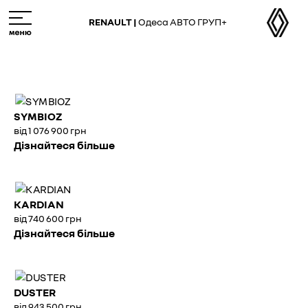
Skip
M
to
e
RENAULT |
Одеса АВТО ГРУП+
main
n
content
u
SYMBIOZ
від 1 076 900 грн
Дізнайтеся більше
KARDIAN
від 740 600 грн
Дізнайтеся більше
DUSTER
від 943 500 грн